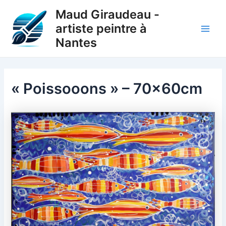
Aller
Maud Giraudeau -
au
artiste peintre à
contenu
Main
Nantes
Men
« Poissooons » – 70x60cm