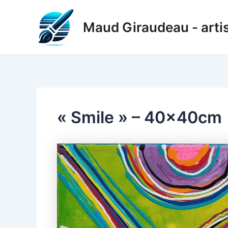
Aller
au
Maud Giraudeau - artis
contenu
« Smile » – 40x40cm