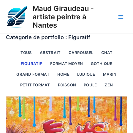
Aller
Maud Giraudeau -
au
artiste peintre à
contenu
Main
Nantes
Men
Catégorie de portfolio : Figuratif
TOUS
ABSTRAIT
CARROUSEL
CHAT
FIGURATIF
FORMAT MOYEN
GOTHIQUE
GRAND FORMAT
HOME
LUDIQUE
MARIN
PETIT FORMAT
POISSON
POULE
ZEN